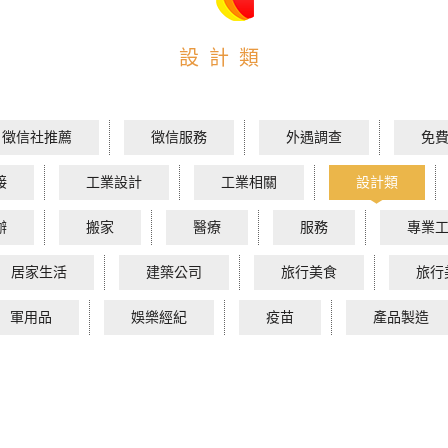
設計類
徵信社推薦
徵信服務
外遇調查
免
接
工業設計
工業相關
設計類
辦
搬家
醫療
服務
專業
居家生活
建築公司
旅行美食
旅行
軍用品
娛樂經紀
疫苗
產品製造