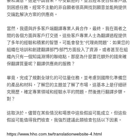
豪和滿意，這是不請自來，不受歡迎的，並且經常使目標客戶感
到困惑任務。經常不主動的非自願者很高興找到願意並能夠提供
交鑰匙解決方案的供應商。
當然，我還與許多客戶端翻譯專業人員合作，最終，我在兩者之
間的各個方面與客戶打交道。這些客戶專業人士為翻譯過程提供
了多年的經驗和積累的智慧。可能會發生“代理商問題”：如果您的
組織在培訓和創建翻譯部門/部門方面投入了資源，或者甚至在組
織內只有一個知識淵博的聯絡點，那麼為什麼要花額外的錢來確
保翻譯質量呢？翻譯供應商的服務？
畢竟，完成了規劃全球化的可估量任務，並考慮到國際化準備您
的產品和材料，了解您的主題並了解了市場，這基本上是仔細研
究簡歷，確定專業領域和經驗水平的問題，然後進行翻譯步驟。
對？
這取決於。儘管在某些情況和場景中這些假設可能成立，但這些
假設可能值得我們檢查，我強烈建議此類檢查包括以下因素。
https://www.hho.com.tw/translationwebsite-4.html