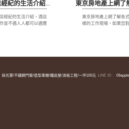
酒店經紀的生活介紹，酒店工作並不適人人都可以適應的
店經紀的生活介紹，酒店
東京房地產上網了解各
作並不適人人都可以適應
樣的工作現場，如果您
，你在陽光下越活躍，酒
習有機農業和可持續生
引起的麻煩就越多。喝酒
興趣，並且不介意辛苦
速脫水。聰明的教練向球
作，那麼可能是您的理
強調，在一天比賽前一天
擇。每個人都會受益，
晚上，他們應該限制飲酒
發現這是一次非常豐富
。酒精不是抗抑鬱藥。酒
驗。通常東京房地產，
店經紀專家說。
像自願參加農場以換取
採光罩/不鏽鋼門窗/造型車棚/鐵皮屋/浪板工程/一坪100元
LINE ID :
09appl
宿。