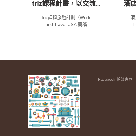
triz課程計畫，以交流為主、打工賺錢為輔
triz課程旅遊計劃（Work
酒
and Travel USA 簡稱
工
WAT）是屬於美國國務院
的
轄下交換賓客計劃
精
（Exchange Visitors
快
Programs），所以拿的是J
員
類簽證，主要目的為提供世
界各國大學在學學生（18
量
歲至28歲）一個深入體驗
Facebook 粉絲專頁 :
美國文化的機會。不同於其
他國家的打工度假的是，美
國政府僅限於學生身分申請
（應屆畢業也行），這個計
畫以交流為主、打工賺錢為
輔。