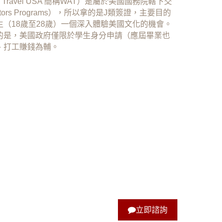
nd Travel USA 簡稱WAT）是屬於美國國務院轄下交
sitors Programs），所以拿的是J類簽證，主要目的
（18歲至28歲）一個深入體驗美國文化的機會。
的是，美國政府僅限於學生身分申請（應屆畢業也
、打工賺錢為輔。
立即諮詢