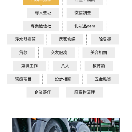
尋人查址
徵信調查
專業徵信社
化妝品oem
淨水器推薦
居家修繕
除臭襪
貸款
交友服務
美容相關
兼職工作
八大
教育類
醫療項目
設計相關
五金雜貨
企業夥伴
廢棄物清理