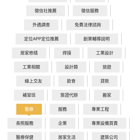
徵信社推薦
徵信服務
外遇調查
免費法律諮詢
定位APP定位推薦
創業輔導說明
居家修繕
焊接
工業設計
工業相關
設計類
旅遊
線上交友
飲食
貸款
補習班
簽證代辦
搬家
醫療
服務
專業工程
長照服務
企業
專業設備買賣
醫療保健
居家生活
建築公司