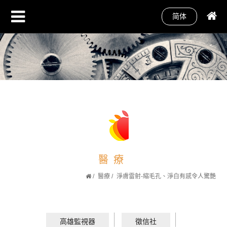
简体
醫療
醫療
淨膚雷射-縮毛孔、淨白有感令人驚艷
高雄監視器
徵信社