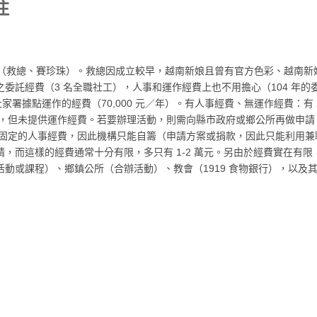
注
（救總、賽珍珠）。救總因成立較早，越南新娘且曾有官方色彩、越南新
經費（3 名全職社工），人事和運作經費上也不用擔心（104 年的委託經費
社家署據點運作的經費（70,000 元／年）。有人事經費、無運作經費：
月），但未提供運作經費。若要辦理活動，則需向縣市政府或鄉公所再做申請，
。沒有固定的人事經費，因此機構只能自籌（申請方案或捐款，因此只能利用
，而這樣的經費通常十分有限，多只有 1-2 萬元。另由於經費實在有
動或課程）、鄉鎮公所（合辦活動）、教會（1919 食物銀行），以及