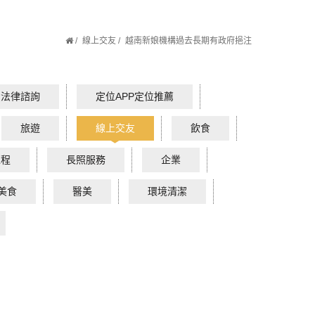
線上交友
越南新娘機構過去長期有政府挹注
費法律諮詢
定位APP定位推薦
旅遊
線上交友
飲食
工程
長照服務
企業
美食
醫美
環境清潔