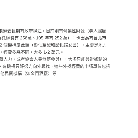
娘過去長期有政府挹注，目前則有營業性財源（老人照顧
有 258萬、105 年有 252 萬）；也因為有台北市
有 2 個機構屬此類（彰化至誠和彰化婦女會），主要是地方
經費多寡不同，大多 1-2 萬元。
兼職人力，或者協會人員無薪參與），大多只能兼辦據點的
限，有機構只好努力向外尋找，這些外找經費的申請單位包括
其他民間機構（如金門酒廠）等。