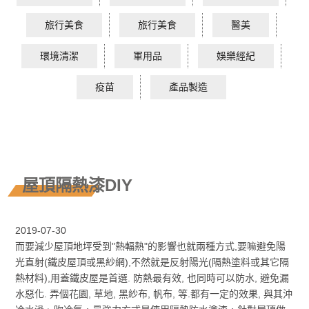
旅行美食
旅行美食
醫美
環境清潔
軍用品
娛樂經紀
疫苗
產品製造
屋頂隔熱漆DIY
2019-07-30
而要減少屋頂地坪受到"熱輻熱"的影響也就兩種方式,要嘛避免陽
光直射(鐵皮屋頂或黑紗網),不然就是反射陽光(隔熱塗料或其它隔
熱材料),用蓋鐵皮屋是首選. 防熱最有效, 也同時可以防水, 避免漏
水惡化. 弄個花園, 草地, 黑紗布, 帆布, 等.都有一定的效果, 與其沖