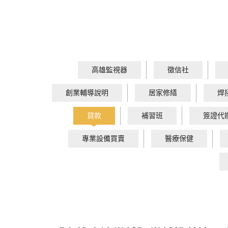
高雄監視器
徵信社
創業輔導說明
居家修繕
焊
貸款
補習班
簽證代
專業設備買賣
醫療保健