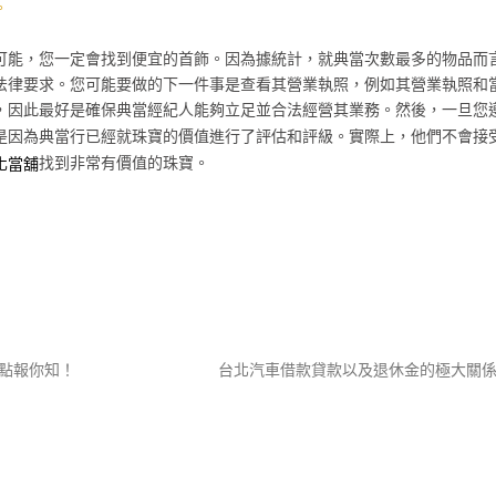
。
可能，您一定會找到便宜的首飾。因為據統計，就典當次數最多的物品而
法律要求。您可能要做的下一件事是查看其營業執照，例如其營業執照和
，因此最好是確保典當經紀人能夠立足並合法經營其業務。然後，一旦您
是因為典當行已經就珠寶的價值進行了評估和評級。實際上，他們不會接
找到非常有價值的珠寶。
化當舖
點報你知！
台北汽車借款貸款以及退休金的極大關係