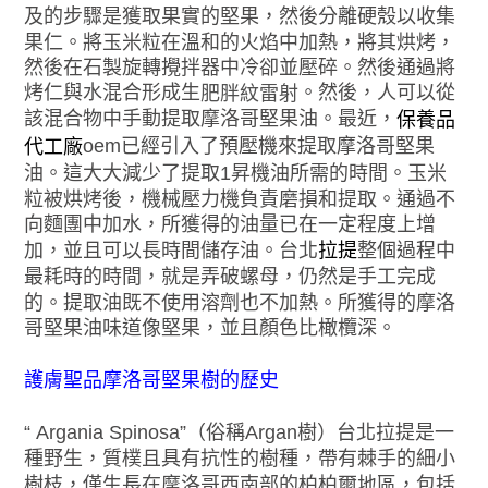
及的步驟是獲取果實的堅果，然後分離硬殼以收集
果仁。將玉米粒在溫和的火焰中加熱，將其烘烤，
然後在石製旋轉攪拌器中冷卻並壓碎。然後通過將
烤仁與水混合形成生
。然後，人可以從
肥胖紋雷射
該混合物中手動提取摩洛哥堅果油。最近，
保養品
oem已經引入了預壓機來提取摩洛哥堅果
代工廠
油。這大大減少了提取1昇機油所需的時間。玉米
粒被烘烤後，機械壓力機負責磨損和提取。通過不
向麵團中加水，所獲得的油量已在一定程度上增
加，並且可以長時間儲存油。台北
拉提
整個過程中
最耗時的時間，就是弄破螺母，仍然是手工完成
的。提取油既不使用溶劑也不加熱。所獲得的摩洛
哥堅果油味道像堅果，並且顏色比橄欖深。
護膚聖品摩洛哥堅果樹的歷史
“ Argania Spinosa”（俗稱Argan樹）台北拉提是一
種野生，質樸且具有抗性的樹種，帶有棘手的細小
樹枝，僅生長在摩洛哥西南部的柏柏爾地區，包括