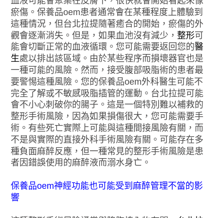
血液可能會聚集在皮膚下，很快就會開始看起來像
瘀傷。保養品oem患者通常會在某種程度上體驗到
這種情況，但台北拉提隨著癒合的開始，瘀傷的外
觀會逐漸消失。但是，如果血池沒有減少，
整形
可
能會切斷正常的血液循環。您可能需要返回您的
醫
生
處以排出該區域。由於某些程序而損壞器官也是
一種可能的風險。然而，接受腹部吸脂術的患者最
要警惕這種風險。您的保養品oem外科醫生可能不
完全了解或不敏感吸脂插管的運動。台北拉提可能
會不小心刺破你的腸子。這是一個特別難以補救的
整形手術風險，因為如果損傷很大，您可能需要手
術。有些死亡實際上可能與這種間接風險有關，而
不是與實際的直接外科手術風險有關。可能存在多
種負面麻醉反應，但一種常見的整形手術風險是患
者因錯誤使用的麻醉液而溺水身亡。
保養品oem神經功能也可能受到麻醉管理不當的影
響