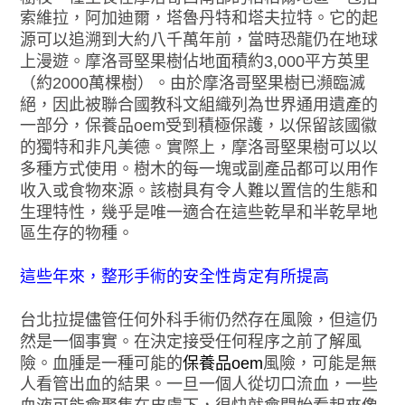
索維拉，阿加迪爾，塔魯丹特和塔夫拉特。它的起
源可以追溯到大約八千萬年前，當時恐龍仍在地球
上漫遊。摩洛哥堅果樹佔地面積約3,000平方英里
（約2000萬棵樹）。由於摩洛哥堅果樹已瀕臨滅
絕，因此被聯合國教科文組織列為世界通用遺產的
一部分，保養品oem受到積極保護，以保留該國徽
的獨特和非凡美德。實際上，摩洛哥堅果樹可以以
多種方式使用。樹木的每一塊或副產品都可以用作
收入或食物來源。該樹具有令人難以置信的生態和
生理特性，幾乎是唯一適合在這些乾旱和半乾旱地
區生存的物種。
這些年來，整形手術的安全性肯定有所提高
台北拉提儘管任何外科手術仍然存在風險，但這仍
然是一個事實。在決定接受任何程序之前了解風
險。血腫是一種可能的
保養品oem
風險，可能是無
人看管出血的結果。一旦一個人從切口流血，一些